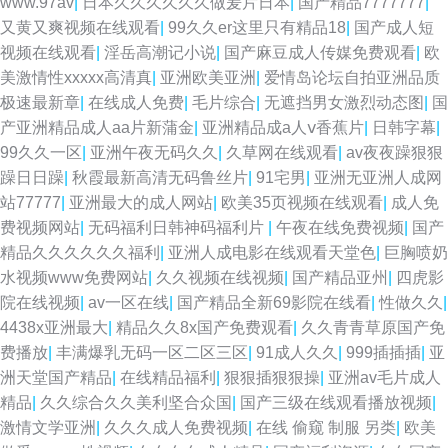
www.97av
|
日本久久久久久久做爰片日本
|
国产精品7777777
|
又黄又爽视频在线观看
|
99久久er这里只有精品18
|
国产成人短
视频在线观看
|
淫岳高潮记小说
|
国产麻豆成人传媒免费观看
|
欧
美激情性xxxxx高清真
|
亚洲欧美亚洲
|
爱情岛论坛自拍亚洲品质
极速最新章
|
在线成人免费
|
毛片综合
|
无遮挡男女激烈动态图
|
国
产亚洲精品成人aa片新蒲金
|
亚洲精品成a人ⅴ香蕉片
|
日韩字幕
|
99久久一区
|
亚洲午夜无码久久
|
久草网在线观看
|
av夜夜躁狠狠
躁日日躁
|
秋霞最新高清无码鲁丝片
|
91宅男
|
亚洲无亚洲人成网
站77777
|
亚洲最大的成人网站
|
欧美35页视频在线观看
|
成人免
费视频网站
|
无码福利日韩神码福利片
|
午夜在线免费视频
|
国产
精品久久久久久久福利
|
亚洲人成电影在线观看天堂色
|
巨胸喷奶
水视频www免费网站
|
久久视频在线视频
|
国产精品亚州
|
四虎影
院在线视频
|
av一区在线
|
国产精品全新69影院在线看
|
性做久久
|
4438x亚洲最大
|
精品久久8x国产免费观看
|
久久青青草原国产免
费播放
|
丰满爆乳无码一区二区三区
|
91成人久久
|
999插插插
|
亚
洲天堂国产精品
|
在线精品福利
|
狠狠插狠狠操
|
亚洲av毛片成人
精品
|
久久综合久久美利坚合众国
|
国产三级在线观看播放视频
|
激情文学亚洲
|
久久久成人免费视频
|
在线 偷窥 制服 另类
|
欧美