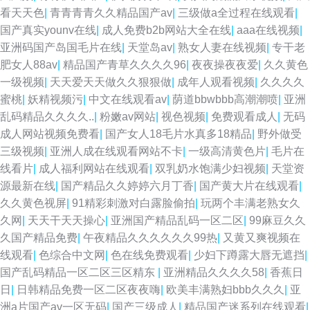
看天天色
|
青青青青久久精品国产av
|
三级做a全过程在线观看
|
国产真实younv在线
|
成人免费b2b网站大全在线
|
aaa在线视频
|
亚洲码国产岛国毛片在线
|
天堂岛av
|
熟女人妻在线视频
|
专干老
肥女人88av
|
精品国产青草久久久久96
|
夜夜操夜夜爱
|
久久黄色
一级视频
|
天天爱天天做久久狠狠做
|
成年人观看视频
|
久久久久
蜜桃
|
妖精视频污
|
中文在线观看av
|
荫道bbwbbb高潮潮喷
|
亚洲
乱码精品久久久久..
|
粉嫩av网站
|
视色视频
|
免费观看成人
|
无码
成人网站视频免费看
|
国产女人18毛片水真多18精品
|
野外做受
三级视频
|
亚洲人成在线观看网站不卡
|
一级高清黄色片
|
毛片在
线看片
|
成人福利网站在线观看
|
双乳奶水饱满少妇视频
|
天堂资
源最新在线
|
国产精品久久婷婷六月丁香
|
国产黄大片在线观看
|
久久黄色视屏
|
91精彩刺激对白露脸偷拍
|
玩两个丰满老熟女久
久网
|
天天干天天操心
|
亚洲国产精品乱码一区二区
|
99麻豆久久
久国产精品免费
|
午夜精品久久久久久久99热
|
又黄又爽视频在
线观看
|
色综合中文网
|
色在线免费观看
|
少妇下蹲露大唇无遮挡
|
国产乱码精品一区二区三区精东
|
亚洲精品久久久久58
|
香蕉日
日
|
日韩精品免费一区二区夜夜嗨
|
欧美丰满熟妇bbb久久久
|
亚
洲a片国产av一区无码
|
国产三级成人
|
精品国产迷系列在线观看
|