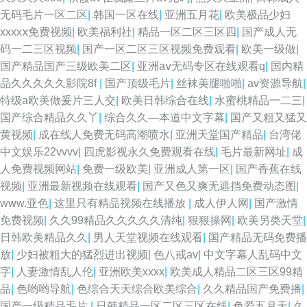
无码毛片一区二区
|
韩国一区在线
|
亚洲五月花
|
欧美极品少妇
xxxxⅹ免费视频
|
欧美福利社
|
精品一区二区三区四
|
国产成人无
码一二三区视频
|
国产一区二区三区视频免费观看
|
欧美一级做
|
国产精品国产三级欧美二区
|
亚洲aⅴ无码专区在线观看q
|
国内精
品久久久久久影院8f
|
国产顶级毛片
|
丝袜美腿啪啪
|
av资源导航
|
特级a欧美做爰片三人交
|
欧美日韩综合在线
|
水蜜桃精品一二三
|
国产综合精品久久丫
|
综合久久—本道中文字幕
|
国产又粗又猛又
黄视频
|
成在线人免费无码高潮喷水
|
亚洲天堂国产精品
|
台湾佬
中文娱乐22vvvv
|
四虎影视永久免费观看在线
|
毛片最新网址
|
成
人免费视频网站
|
免费一级欧美
|
亚洲成人第一区
|
国产香蕉在线
视频
|
亚洲最新视频在线观看
|
国产又色又爽无遮挡免费动态图
|
www.亚色
|
这里只有精品视频在线播放
|
成人伊人网
|
国产激情
免费视频
|
久久99精品久久久久久清纯
|
狠狠操网
|
欧美另类天堂
|
日韩欧美精品久久
|
男人天堂视频在线观看
|
国产精品无码免费播
放
|
少妇被粗大的猛烈进出视频
|
色八戒av
|
中文字幕人乱码中文
字
|
人妻激情乱人伦
|
亚洲欧美xxxx
|
欧美成人精品二区三区99精
品
|
色哟哟导航
|
色综合天天综合欧美综合
|
久久精品国产免费播
|
国产一级精品毛片
|
日韩精品一区二区三区在线
|
色爱五月天
|
久