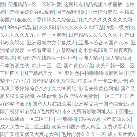
网
|
亚洲精品一区二区玖玖爱
|
这里只有精品视频在线播放
|
色婷
婷国产精品综合在线观看
|
国产福利资源
|
亚洲综合套图
|
在线欧
美国产
|
狠狠色丁香婷婷久久综合五月
|
久久久久久久久久久网
站
|
99re在线观看
|
久久99精品久久久久久hb亚瑟
|
a级一级片
|
久
久九九久久九九
|
国产一区观看
|
日产精品久久久久久久
|
国产日
韩欧美视频
|
亚洲最新中文字幕成人
|
亚洲aⅴ综合av国产八av
|
亚
洲精品爱爱
|
在线看亚洲十八禁网站
|
奇米影视999
|
天躁夜夜躁
狼狠躁
|
免费国产在线精品一区不卡
|
亚洲人精品
|
成人精品av
|
日本资源在线
|
欧州一区二区
|
国产黄色小说
|
欧美日韩一区二区
三区四区
|
国产精品美女一区
|
亚洲色拍拍噜噜噜最新网站
|
国产
精华7777777
|
国产精品区免费视频
|
中文字幕一卡二卡三卡
|
色
琪琪丁香婷婷综合久久
|
久久99网站
|
影音先锋黄色网址
|
国产又
粗又猛又黄视频
|
在线你懂
|
波多野结衣免费看
|
一区二三区国产
好的精华液o9
|
国产大片在线观看
|
亚洲精品第一国产综合亚av
|
国产视频91在线
|
a毛片网站
|
永久免费看啪啪网址入口
|
亚洲色
欲在线播放一区二区三区
|
亚洲啪啪
|
超碰www
|
国产资源久久
|
成人免费一区二区三区
|
欧美日韩国产成人精品
|
免费观看毛片
|
国产又粗又猛又大爽老大爷
|
毛片内射久久久一区
|
成人看片黄a