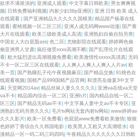
欲求不满谁演的
|
亚洲成人观看
|
中文字幕日韩欧美
|
男女爽爽视
频
|
日韩免费福利视频
|
内射少妇36p亚洲区
|
亚洲 日韩 欧美 成人
在线观看
|
国产亚洲精品久久久久久国模美
|
精品国产杨幂在线
观看
|
蜜桃视频一区二区三区
|
亚洲人成无码网www动漫
|
国产黄
大片在线观看
|
欧美三级欧美成人高清
|
亚洲熟妇自偷自拍另类
|
中国女人大白屁股ass
|
色二区
|
尤物影院在线观看
|
婷婷网色偷
偷亚洲男人甘肃
|
疯狂做受xxxx高潮不断
|
国产乱理伦片在线观
看
|
粗大猛烈进出高潮视频免费看
|
欧美激情性xxxxx高清真
|
无码
不卡一区二区三区在线观看
|
人人爽人人爽人人爽人人片av
|
欧
美一页
|
国产熟睡乱子伦午夜视频麻豆
|
国产精品交换
|
91桃色在
线观看视频
|
国精产品999国精产品官网
|
和漂亮岳做爰3中文字
幕
|
天堂网2014av
|
精品丝袜人妻久久久久久
|
亚洲va在线va天堂
va不卡
|
精品国内综合一区二区
|
亚洲h片
|
国内精品自线一区二
区三区
|
国产精品无码av不卡
|
中文字幕人妻中文av不卡专区
|
亚
洲熟妇无码另类久久久
|
毛片tv网站无套内射tv网站
|
www婷婷av
久久久影片
|
欧美一区免费看
|
色屁屁www免费看欧美激情
|
狠狠
色婷婷丁香综合久久韩国电影
|
欧美黑人又粗又大高潮喷水
|
动
漫精品一区一码二码三码四码
|
午夜精品久久久久久久久日韩欧