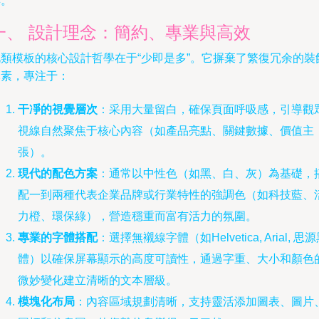
具。
一、 設計理念：簡約、專業與高效
此類模板的核心設計哲學在于“少即是多”。它摒棄了繁復冗余的裝
元素，專注于：
干凈的視覺層次
：采用大量留白，確保頁面呼吸感，引導觀
視線自然聚焦于核心內容（如產品亮點、關鍵數據、價值主
張）。
現代的配色方案
：通常以中性色（如黑、白、灰）為基礎，
配一到兩種代表企業品牌或行業特性的強調色（如科技藍、
力橙、環保綠），營造穩重而富有活力的氛圍。
專業的字體搭配
：選擇無襯線字體（如Helvetica, Arial, 思
體）以確保屏幕顯示的高度可讀性，通過字重、大小和顏色
微妙變化建立清晰的文本層級。
模塊化布局
：內容區域規劃清晰，支持靈活添加圖表、圖片