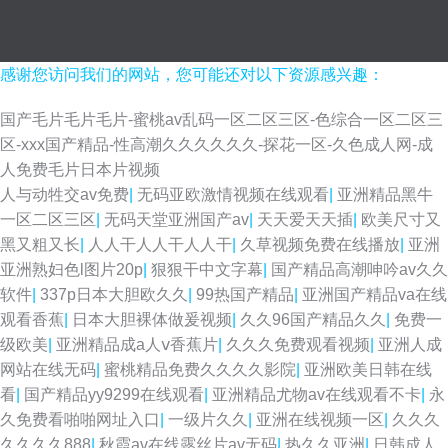
感谢您访问我们的网站，您可能还对以下资源感兴趣：
国产毛片毛片毛片-蜜桃av乱码一区二区三区-色综合一区二区三
区-xxx国产精品-性高潮久久久久久久-探花一区-久色成人网-成
人免费毛片日本片视频
人与动牲交av免费
|
无码亚欧激情视频在线观看
|
亚洲精品黑牛
一区二区三区
|
无码天堂亚洲国产av
|
天天爱天天插
|
欧美尺寸又
黑又粗又长
|
人人干人人干人人干
|
久草视频免费在线播放
|
亚洲
亚洲熟妇色l图片20p
|
狠狠干中文字幕
|
国产精品高潮呻吟av久久
软件
|
337p日本大胆欧久久
|
99热国产精品
|
亚洲国产精品va在线
观看香蕉
|
日本大胆裸体做爰视频
|
久久96国产精品久久
|
免费一
级欧美
|
亚洲精品成a人ⅴ香蕉片
|
久久久免费观看视频
|
亚洲人成
网站在线无码
|
蜜桃精品免费久久久久影院
|
亚洲欧美日韩在线
看
|
国产精品yy9299在线观看
|
亚洲精品尤物av在线观看不卡
|
永
久免费看啪啪网址入口
|
一级片久久
|
亚洲在线视频一区
|
久久久
久久久久888
|
秋霞av在线露丝片av无码
|
热久久亚洲
|
日韩成人