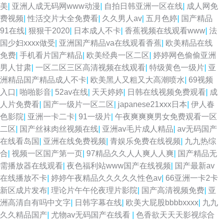
美
|
亚洲人成无码网www动漫
|
自拍日韩亚洲一区在线
|
成人网免
费视频
|
性活交片大全免费看
|
久久男人av
|
五月色婷
|
国产精品
91在线
|
狠狠干2020
|
日本成人不卡
|
香蕉视频在线观看www
|
法
国少妇xxxx做受
|
亚洲国产精品va在线观看香蕉
|
欧美精品在线
免费
|
手机看片国产精品
|
欧美经典一区二区
|
婷婷网色偷偷亚洲
男人甘肃
|
一区二区三区高清视频在线观看
|
特级黄色一级片
|
亚
洲精品国产精品成人不卡
|
欧美黑人又粗又大高潮喷水
|
69视频
入口
|
啪啪影音
|
52av在线
|
天天婷婷
|
日韩在线视频免费观看
|
成
人片免费看
|
国产一级片一区二区
|
japanese21ⅹxx日本
|
伊人春
色影院
|
亚洲一卡二卡
|
91一级片
|
午夜爽爽爽男女免费观看一区
二区
|
国产丝袜肉丝视频在线
|
亚洲av毛片成人精品
|
av无码国产
在线看岛国
|
亚洲在线免费视频
|
青娱乐免费在线视频
|
九九热综
合
|
视频一区国产第一页
|
97精品久久人人爽人人爽
|
国产精品无
需播放器在线观看
|
夜色福利站www国产在线视频
|
国产最新av
在线播放不卡
|
婷婷午夜精品久久久久久性色av
|
66亚洲一卡2卡
新区成片发布
|
理论片午午伦夜理片影院
|
国产高清视频免费
|
亚
洲高清自有吗中文字
|
日韩字幕在线
|
欧美大屁股bbbbxxxx
|
九九
久久精品国产
|
尤物av无码国产在线看
|
色香欲天天天影视综合