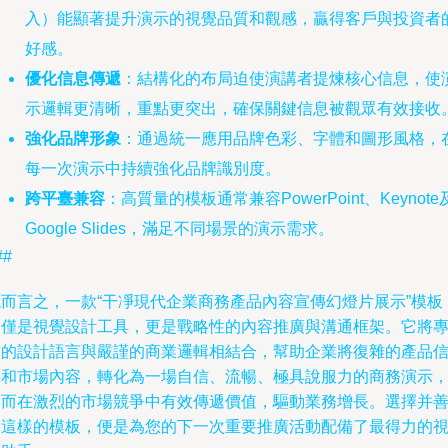
入）能顯著提升演示的視覺品質和觀感，贏得客戶與投資者
好感。
優化信息傳遞
：結構化的布局迫使演講者提煉核心信息，使
示邏輯更清晰，重點更突出，確保關鍵信息被觀眾有效接收
強化品牌形象
：通過統一應用品牌色彩、字體和圖形風格，
每一次演示中持續強化品牌識別度。
跨平臺兼容
：高質量的模板通常兼容PowerPoint、Keynote
Google Slides，滿足不同場景的演示需求。
##
總而言之，一款“干凈現代企業商務產品內容宣傳幻燈片展示”模板
不僅是視覺設計工具，更是戰略性的內容推廣與溝通框架。它將
業的設計語言與嚴謹的商業邏輯相結合，幫助企業將復雜的產品
息和市場內容，轉化為一場自信、流暢、極具說服力的商務演示
從而在激烈的市場競爭中有效傳遞價值，驅動業務增長。選擇并
用這樣的模板，便是為您的下一次重要推廣活動配備了最得力的