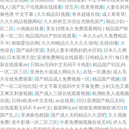
线人
|
国产乱子伦视频在线观看
|
淫五月
|
欧美黄视频
|
人妻在厨房
被色诱 中文字幕
|
久久精品91视频
|
奇米超碰在线
|
成人青青草
|
久久久精品视频网站
|
久久婷婷五月综合尤物色国产
|
精品少妇一
区二区
|
小视频在线看
|
美女18禁永久免费观看网站
|
精品国产欧
美一区二区
|
精品国内自产拍在线观看
|
一本久久a久久免费精品
不卡
|
狠狠爱综合网
|
久久99精品久久久久久清纯
|
在线你懂
|
大
色综合
|
国产福利资源
|
无码人妻丰满熟妇奶水区码
|
日本久久网
站
|
日本亚洲天堂
|
亚洲免费网站在线观看
|
日韩精品大片
|
每日更
新在线观看av
|
日韩av无码中文无码不卡电影
|
精品国产91乱码
一区二区三区
|
亚洲色大成成人网站久久
|
在线一区播放
|
成人毛
片在线免费观看
|
国产精品成人免费视频一区
|
精品国产视频
|
国
产一区二区怡红院
|
中文字幕无线码中文字幕免费
|
少妇又色又紧
又爽又刺激视频
|
国产成人三级在线观看视频
|
欧洲欧美人成视频
在线
|
日韩v欧美v中文在线
|
av在线黄
|
2021亚洲国产精品无码
|
在线观看无码不卡av中文
|
最新网址av
|
狠狠亚洲狠狠欧洲2019
|
国产乱人
|
亚洲春色校园
|
国产成人无码精品久久涩吧
|
久久视频
免费
|
老牛影视一区二区三区
|
午夜免费啪视频在线无码
|
伊人毛