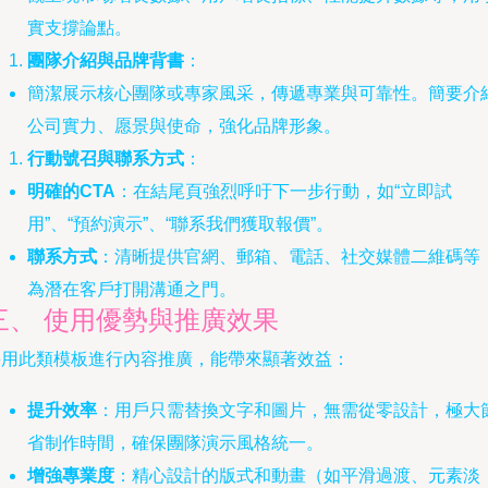
實支撐論點。
團隊介紹與品牌背書
：
簡潔展示核心團隊或專家風采，傳遞專業與可靠性。簡要介
公司實力、愿景與使命，強化品牌形象。
行動號召與聯系方式
：
明確的CTA
：在結尾頁強烈呼吁下一步行動，如“立即試
用”、“預約演示”、“聯系我們獲取報價”。
聯系方式
：清晰提供官網、郵箱、電話、社交媒體二維碼等
為潛在客戶打開溝通之門。
三、 使用優勢與推廣效果
采用此類模板進行內容推廣，能帶來顯著效益：
提升效率
：用戶只需替換文字和圖片，無需從零設計，極大
省制作時間，確保團隊演示風格統一。
增強專業度
：精心設計的版式和動畫（如平滑過渡、元素淡