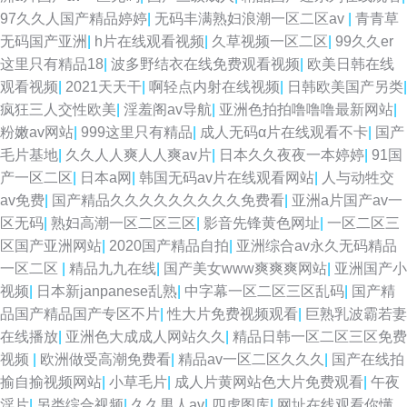
97久久人国产精品婷婷
|
无码丰满熟妇浪潮一区二区av
|
青青草
无码国产亚洲
|
h片在线观看视频
|
久草视频一区二区
|
99久久er
这里只有精品18
|
波多野结衣在线免费观看视频
|
欧美日韩在线
观看视频
|
2021天天干
|
啊轻点内射在线视频
|
日韩欧美国产另类
|
疯狂三人交性欧美
|
淫羞阁av导航
|
亚洲色拍拍噜噜噜最新网站
|
粉嫩av网站
|
999这里只有精品
|
成人无码α片在线观看不卡
|
国产
毛片基地
|
久久人人爽人人爽av片
|
日本久久夜夜一本婷婷
|
91国
产一区二区
|
日本a网
|
韩国无码av片在线观看网站
|
人与动牲交
av免费
|
国产精品久久久久久久久久久免费看
|
亚洲a片国产av一
区无码
|
熟妇高潮一区二区三区
|
影音先锋黄色网址
|
一区二区三
区国产亚洲网站
|
2020国产精品自拍
|
亚洲综合av永久无码精品
一区二区
|
精品九九在线
|
国产美女www爽爽爽网站
|
亚洲国产小
视频
|
日本新janpanese乱熟
|
中字幕一区二区三区乱码
|
国产精
品国产精品国产专区不片
|
性大片免费视频观看
|
巨熟乳波霸若妻
在线播放
|
亚洲色大成成人网站久久
|
精品日韩一区二区三区免费
视频
|
欧洲做受高潮免费看
|
精品av一区二区久久久
|
国产在线拍
揄自揄视频网站
|
小草毛片
|
成人片黄网站色大片免费观看
|
午夜
淫片
|
另类综合视频
|
久久男人av
|
四虎图库
|
网址在线观看你懂