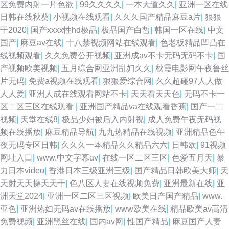
区免费内射一片色欲
|
99久久久久
|
一本大道久久
|
亚洲一区在线
日韩在线秋葵
|
小视频在线观看
|
久久久国产精品麻豆a片
|
狠狠
干2020
|
国产xxxx性hd极品
|
极品国产白皙
|
韩国一区在线
|
中文
国产
|
麻豆av在线
|
十八禁视频网站在线观看
|
色老板精品凹凸在
线视频观看
|
久久免费公开视频
|
亚洲成av不卡无码无码不卡
|
国
产视频欧美视频
|
五月综合网亚洲乱妇久久
|
秋霞电影网午夜鲁丝
片无码
|
免费a视频在线观看
|
狠狠爱综合网
|
久久超碰97人人做
人人爱
|
亚洲人成在线观看网站不卡
|
天天看天天色
|
无码不卡一
区二区三区在线观看
|
亚洲国产精品va在线观看香蕉
|
国产一二
视频
|
天堂在线8
|
极品少妇被后入内射视
|
成人免费午夜无码视
频在线播放
|
麻豆精品导航
|
九九热精品在线视频
|
亚洲精品色午
夜无码专区日韩
|
久久久一本精品久久精品六六
|
日韩欧
|
91视频
网址入口
|
www.中文字幕av
|
在线一区二区三区
|
色爱五月天
|
暴
力日本video
|
香港日本三级亚洲三级
|
国产精品日韩欧美大师
|
天
天射天天操天天干
|
色八区人妻在线视频免费
|
亚洲最新在线
|
亚
洲天堂2024
|
亚洲一区二区三区视频
|
欧美日产国产精品
|
www.
亚色
|
亚洲热妇无码av在线播放
|
www欧美在线
|
精品欧美аv高清
免费视频
|
亚洲黑丝在线
|
国内av网
|
性国产精品
|
麻豆国产人妻