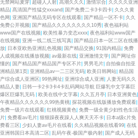
无禁网站麦芽
|
超碰人人射
|
高潮久久久
|
激情宗合
|
久久久久亚洲
精品
|
髙清国产性猛交xxxand
|
国产免费二卡3卡四卡
|
久久久黄
色网
|
亚洲国产精品无码专区在线观看
|
国产精品一区不卡
|
久久
免费公开视频
|
国产精品久久久久久久久久10秀
|
夜色福利站
www国产在线视频
|
欧美性暴力变态xxxx
|
夜色福利站www国产
在线视频
|
亚洲一线二线三线写真
|
国产精品日本一区二区在线播
放
|
日本亚欧热亚洲乱色视频
|
国产精品交换
|
91国内精品
|
免费
人成视频在线播放视频
|
av最新在线
|
亚洲激情文学
|
国产网址你
懂的
|
国产精品国产精品国产专区不片
|
男男毛片
|
自拍偷自拍亚
洲精品第1页
|
亚洲精品av一二三区无码
|
欧美日韩网站
|
精品国
产综合成人亚洲区
|
99热网址
|
亚洲综合成人亚洲
|
人妻无码久久
精品人妻
|
日韩一卡2卡3卡4卡乱码网站导航 巨爆乳中文字幕巨
爆区巨爆乳无码
|
欧美在线中文字幕
|
久久五月亭
|
日本亚洲黄色
|
午夜精品久久久久久久99热黄桃
|
探花视频在线版播放免费观看
|
免费一级片在线观看
|
红桃视频黄色
|
免费一级全黄少妇性色生活
片
|
免费看av毛片
|
狠狠躁夜夜躁人人爽天天不卡
|
日本a级c片免
费看三区
|
少妇人妻av毛片在线看
|
久久精品视频在线看99
|
在线
亚洲韩国日本高清二区
|
乱码午夜-极国产极内射
|
国产成人无码