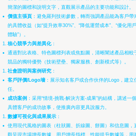
簡潔的圖標和說明文字，直觀展示產品的主要功能和設計。
價值主張頁
：避免羅列技術參數，轉而強調產品能為客戶帶
的具體收益（如“提升效率30%”、“降低運營成本”、“優化用
體驗”）。
核心競爭力與差異化
：
通過對比表格、特色圖標列表或焦點圖，清晰闡述產品相較
競品的獨特優勢（技術壁壘、獨家服務、創新模式等）。
社會證明與案例研究
：
客戶評價/Logo墻
：展示知名客戶或合作伙伴的Logo，建立
任。
成功案例
：采用“情境-挑戰-解決方案-成果”的結構，講述一
具體客戶的成功故事，使推廣內容更具說服力。
數據可視化與成果展示
：
使用現代風格的圖表（柱狀圖、折線圖、餅圖）和信息圖，
觀呈現市場增長數據、用戶增長指標、性能提升數據等，用