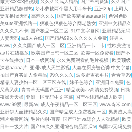
做受xxxxxⅹ性视频
|
久久久久成人精品
|
国产福利资源
|
久久国产
亚洲精品超碰热
|
娇小萝被两个黑人用半米长
|
亚洲29p
|
上司人
妻互换hd无码
|
高潮久久久
|
国产欧美精品aaaaaa片
|
色94色欧
美sute亚洲线路一
|
狠狠色狠狠色综合网老熟女
|
亚洲中文精品久
久久久久不卡
|
国产极品一区二区
|
91中文字幕网
|
亚洲精品无码
人妻无码
|
a成人在线
|
国产精品99久久久久久人免费
|
好男人
www
|
久久久国产成人一区二区
|
亚洲精品一卡二卡
|
性欧美激情
aa片在线播放
|
欧美国产日韩一区二区
|
欧美一区免费看
|
国产不
卡在线播放
|
日本一级网站
|
永久免费观看的毛片视频
|
欧美顶级
深喉aaaaa片
|
亚洲v成人天堂影视
|
人妻在厨房被色诱 中文字幕
|
拍国产真实乱人偷精品
|
99久久久久
|
波多野吉衣毛片
|
青青草99
|
精品人妻少妇一区二区三区在线
|
妹子色综合
|
亚洲日本免费
|
色
又黄又爽
|
青青草无码国产亚洲
|
精品欧美аv高清免费视频
|
日操
夜操天天操
|
亚洲一区无码中文字幕
|
国产在线精品成人欧美
|
www.99爱
|
最新av
|
成人午夜精品一区二区三区
|
www.奇米.com
|
亚洲伊人丝袜精品久久
|
国产精品成人免费视频一区
|
男男成人高
潮片免费网站
|
毛片内射-百度
|
国产亚洲va综合人人澡精品
|
欧美
日韩一级大片
|
国产99久久亚洲综合精品西瓜tv
|
岛国av无码免费