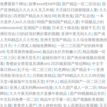
免费看那个网址
|
按摩ⅹxxx性hd中国
|
国产精品一区二区综合
|
国
产亚洲精品久久久久久无几年桃
|
天天躁日日躁狠狠躁人妻
|
久久
爱综合
|
四虎国产精品永久地址49
|
欧美色鬼
|
国产乱在线
|
一本
大道伊人av久久综合
|
99国产揄拍国产精品人妻
|
中国极品少妇
videossexhd
|
亚洲国产小视频
|
日本五十路在线
|
狠狠干五月
|
亚
洲区综合
|
曰的好深好爽好紧的视频
|
亚洲午夜无码久久
|
国产成
人无码精品久久久性色
|
亚洲天堂国产精品
|
久久综合噜噜激激的
五月天
|
十八禁真人啪啪免费网站
|
一区二三区国产好的精华液
o9
|
毛茸茸厕所偷窥xxxx
|
极品妇女扒开粉嫩小泬
|
精品视频一区
二区三区
|
亚洲天堂毛片
|
超碰在线中文
|
国产肉丝袜视频在线观
看
|
青楼妓女禁脔道具调教sm
|
2020最新国产情侣网站
|
中文字
幕日韩av
|
乱子伦一区二区三区
|
91色网站
|
国产精品卡一
|
亚洲
另类欧美综合久久
|
日韩欧美精品
|
国产69精品久久久久99尤物
|
天堂√最新版中文在线天堂
|
97伊人
|
精品无码国产一区二区三区
麻豆
|
亚洲人成无码网www动漫
|
久久久国产成人一区二区
|
88av
网站
|
久久午夜无码鲁丝片直播午夜精品
|
国产99视频精品专区
|
中文乱码免费一区二区
|
精品中文字幕一区
|
国产视频欧美视频
|
久久频
|
青青伊人国产
|
伊人婷婷在线
|
女人高潮流白浆视频
|
天天