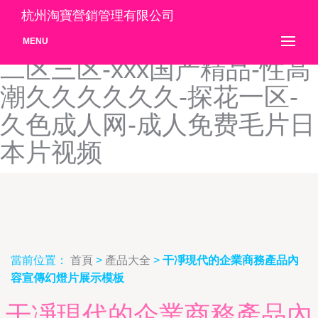
国产毛片毛片毛片-蜜桃av乱
杭州淘寶營銷管理有限公司
码一区二区三区-色综合一区
MENU
二区三区-xxx国产精品-性高
潮久久久久久久-探花一区-
久色成人网-成人免费毛片日
本片视频
當前位置：
首頁
>
產品大全
>
干凈現代的企業商務產品內
容宣傳幻燈片展示模板
干凈現代的企業商務產品內