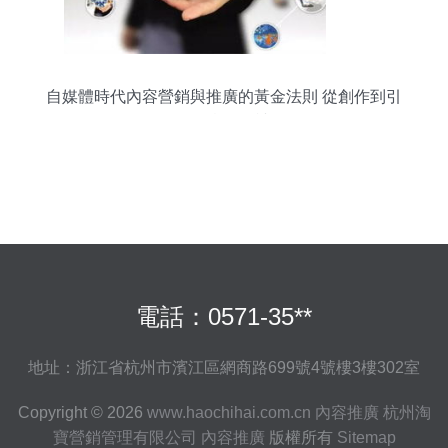
自媒體時代內容營銷與推廣的黃金法則 從創作到引
爆的實戰要訣
電話：0571-35**
地址：浙江省杭州市濱江區網商路699號4號樓3樓302室
Copyright © 2026
www.haochihai.com.cn
內容推廣
杭州淘
寶營銷管理有限公司
內容推廣
版權所有
Sitemap