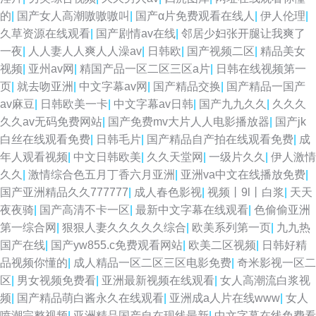
的
|
国产女人高潮嗷嗷嗷叫
|
国产α片免费观看在线人
|
伊人伦理
|
久草资源在线观看
|
国产剧情av在线
|
邻居少妇张开腿让我爽了
一夜
|
人人妻人人爽人人澡av
|
日韩欧
|
国产视频二区
|
精品美女
视频
|
亚州av网
|
精国产品一区二区三区a片
|
日韩在线视频第一
页
|
就去吻亚洲
|
中文字幕av网
|
国产精品交换
|
国产精品一国产
av麻豆
|
日韩欧美一卡
|
中文字幕av日韩
|
国产九九久久
|
久久久
久久av无码免费网站
|
国产免费mv大片人人电影播放器
|
国产jk
白丝在线观看免费
|
日韩毛片
|
国产精品自产拍在线观看免费
|
成
年人观看视频
|
中文日韩欧美
|
久久天堂网
|
一级片久久
|
伊人激情
久久
|
激情综合色五月丁香六月亚洲
|
亚洲va中文在线播放免费
|
国产亚洲精品久久777777
|
成人春色影视
|
视频丨9l丨白浆
|
天天
夜夜骑
|
国产高清不卡一区
|
最新中文字幕在线观看
|
色偷偷亚洲
第一综合网
|
狠狠人妻久久久久久综合
|
欧美系列第一页
|
九九热
国产在线
|
国产yw855.c免费观看网站
|
欧美二区视频
|
日韩好精
品视频你懂的
|
成人精品一区二区三区电影免费
|
奇米影视一区二
区
|
男女视频免费看
|
亚洲最新视频在线观看
|
女人高潮流白浆视
频
|
国产精品萌白酱永久在线观看
|
亚洲成a人片在线www
|
女人
喷潮完整视频
|
亚洲精品国产自在现线最新
|
中文字幕在线免费看