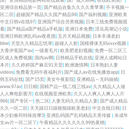
国产亚洲精品电影网站在线观看
|
国产成人av网
|
在线欧美国产
|
亚洲综合精品第一页
|
国产精品合集久久久久青苹果
|
不卡视频一
区二区
|
超碰国产精品久久国产精品99
|
国产福利视频
|
亚洲欧美
中文日韩v在线97
|
亚洲国产综合另类视频
|
日本三线免费视频观
看
|
国产精品a国产精品a手机版
|
亚洲日本免费
|
淫岳高潮记小说
|
亚洲日韩欧洲乱码av夜夜摸
|
五月天精品视频
|
日本丰满老妇
bbw
|
天堂久久精品忘忧草
|
超碰人人射
|
国模裸体无码xxxx视频
|
大香伊蕉国产av
|
一级黄毛片
|
欧美肥老妇视频
|
免费一区二区三
区成人免费视频
|
国内av网
|
日韩精品手机在线
|
亚洲人成网站日
本片
|
久久婷婷国产麻豆91天堂
|
欧洲激情网
|
日本熟妇人妻
videos
|
免费看无码午夜福利片
|
国产成人av在线免播放app
|
日
韩五码在线
|
国产15页
|
美女午夜影院
|
亚洲精品～无码抽插
|
www.97av
|
日日精
|
国精产品一线二线三线av
|
久久精品人人做
人人爽电影蜜月
|
在线视频亚洲欧美
|
久久人人爽人人爽人人片
966
|
国产专区一
|
色二区
|
人妻无码久久精品人妻
|
国产成人精品
久久一区二区
|
天天躁日日躁狠狠躁欧美老妇
|
中文在线日韩
|
日
本少妇春药特殊按摩3
|
亚洲乱码国产乱码精品天美传媒
|
末成年
女av片一区二区丫
|
午夜精品久久久久久久99热黄桃
|