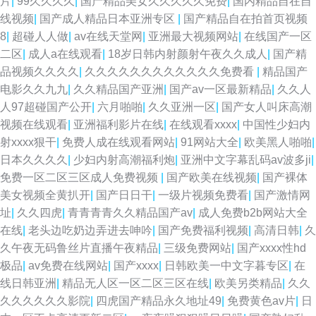
片
|
99久久久久
|
国产精品美女久久久久久免费
|
国内精品自在自
线视频
|
国产成人精品日本亚洲专区
|
国产精品自在拍首页视频
8
|
超碰人人做
|
av在线天堂网
|
亚洲最大视频网站
|
在线国产一区
二区
|
成人a在线观看
|
18岁日韩内射颜射午夜久久成人
|
国产精
品视频久久久久
|
久久久久久久久久久久久久免费看
|
精品国产
电影久久九九
|
久久精品国产亚洲
|
国产av一区最新精品
|
久久人
人97超碰国产公开
|
六月啪啪
|
久久亚洲一区
|
国产女人叫床高潮
视频在线观看
|
亚洲福利影片在线
|
在线观看xxxx
|
中国性少妇内
射xxxx狠干
|
免费人成在线观看网站
|
91网站大全
|
欧美黑人啪啪
|
日本久久久久
|
少妇内射高潮福利炮
|
亚洲中文字幕乱码av波多ji
|
免费一区二区三区成人免费视频
|
国产欧美在线视频
|
国产裸体
美女视频全黄扒开
|
国产日日干
|
一级片视频免费看
|
国产激情网
址
|
久久四虎
|
青青青青久久精品国产av
|
成人免费b2b网站大全
在线
|
老头边吃奶边弄进去呻吟
|
国产免费福利视频
|
高清日韩
|
久
久午夜无码鲁丝片直播午夜精品
|
三级免费网站
|
国产xxxx性hd
极品
|
av免费在线网站
|
国产xxxx
|
日韩欧美一中文字暮专区
|
在
线日韩亚洲
|
精品无人区一区二区三区在线
|
欧美另类精品
|
久久
久久久久久久影院
|
四虎国产精品永久地址49
|
免费黄色av片
|
日