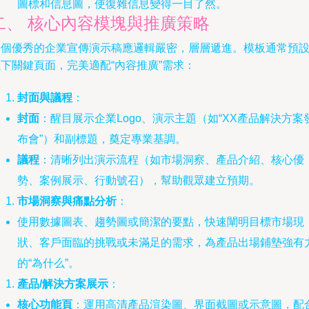
圖標和信息圖，使復雜信息變得一目了然。
二、 核心內容模塊與推廣策略
一個優秀的企業宣傳演示稿應邏輯嚴密，層層遞進。模板通常預
下關鍵頁面，完美適配“內容推廣”需求：
封面與議程
：
封面
：醒目展示企業Logo、演示主題（如“XX產品解決方案
布會”）和副標題，奠定專業基調。
議程
：清晰列出演示流程（如市場洞察、產品介紹、核心優
勢、案例展示、行動號召），幫助觀眾建立預期。
市場洞察與痛點分析
：
使用數據圖表、趨勢圖或簡潔的要點，快速闡明目標市場現
狀、客戶面臨的挑戰或未滿足的需求，為產品出場鋪墊強有
的“為什么”。
產品/解決方案展示
：
核心功能頁
：運用高清產品渲染圖、界面截圖或示意圖，配