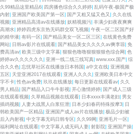
久99精品这里精品6
|
四房播色综合久久婷婷
|
乱码午夜-极国产极
内射
|
亚洲国产欧美国产第一区
|
国产又粗又猛又色又
|
久久在线
视频
|
亚洲精品高清av在线播放
|
妖精视频污
|
丰满少妇夜夜爽爽
高潮水
|
婷婷四虎东京热无码群交双飞视频
|
午夜一区二区国产好
的精华液
|
有码一区
|
国产精品美女一区二区三区
|
在线黄色免费
网站
|
日韩av影片在线观看
|
国产精品美女久久久久av爽李琼
|
免
费高清av
|
欧美三级中文字幕
|
狠狠色噜噜狠狠狠狠色综合网
|
色
婷婷av久久久久久久
|
亚洲一线二线三线写真
|
www.xxx.国产
|
综
合久久色
|
忘忧草社区在线播放日本韩国
|
a中文在线
|
亚洲视频
五区
|
天堂亚洲2017在线观看
|
亚洲人久久久
|
亚洲欧美日本中文
字不卡
|
性色av免费
|
玖玖在线播放
|
每日更新在线观看av
|
久久
男人精品
|
国产精品入口牛牛影视
|
开心激情婷婷
|
国产成人三级
在线观看视频
|
久草精品视频在线观看
|
日本xxxx丰满老妇
|
男女
插鸡视频
|
人妻大战黑人白浆狂泄
|
日本少妇春药特殊按摩3
|
日
韩欧美国产一区精品
|
亚洲国产成人av片在线播放
|
极品少妇被
后入内射视
|
中文字幕无码日韩专区
|
久久99网
|
亚洲毛片一区
|
福利网址在线观看
|
中文字幕人成无码人妻
|
射影院
|
亚洲国产操
|